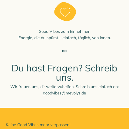
Good Vibes zum Einnehmen
Energie, die du spürst – einfach, täglich, von innen.
Gehe zu Element 1
Gehe zu Element 2
Gehe zu Element 3
Du hast Fragen? Schreib
uns.
Wir freuen uns, dir weiterzuhelfen. Schreib uns einfach an:
goodvibes@mevolys.de
Keine Good Vibes mehr verpassen!