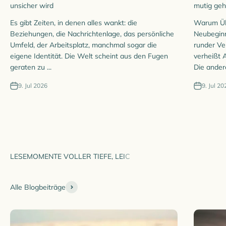
unsicher wird
mutig ge
Es gibt Zeiten, in denen alles wankt: die
Warum Üb
Beziehungen, die Nachrichtenlage, das persönliche
Neubeginn
Umfeld, der Arbeitsplatz, manchmal sogar die
runder Ve
eigene Identität. Die Welt scheint aus den Fugen
verheißt A
geraten zu ...
Die andere
9. Jul 2026
9. Jul 20
Alle Blogbeiträge