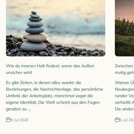
Wie du inneren Halt findest, wenn das Außen
Zwischen
unsicher wird
mutig ge
Es gibt Zeiten, in denen alles wankt: die
Warum Üb
Beziehungen, die Nachrichtenlage, das persönliche
Neubeginn
Umfeld, der Arbeitsplatz, manchmal sogar die
runder Ve
eigene Identität. Die Welt scheint aus den Fugen
verheißt A
geraten zu ...
Die andere
9. Jul 2026
9. Jul 20